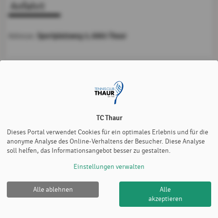
Anfahrt
Sportplatzweg 3, 6065 Thaur
Adresse:
Möchten Sie von
Google Map
bereitgestellte externe Inhalte
laden?
Ja
Immer
TC Thaur
Dieses Portal verwendet Cookies für ein optimales Erlebnis und für die
anonyme Analyse des Online-Verhaltens der Besucher. Diese Analyse
soll helfen, das Informationsangebot besser zu gestalten.
Einstellungen verwalten
Alle ablehnen
Alle
TC Thaur |
Impressum
|
Datenschutz- und
akzeptieren
Nutzungsbedingungen
|
Cookie Policy
© 2012-2026
eTennis