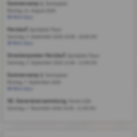
Sommercamp 1
, Tennisplatz
Montag, 31. August 2026
Mehr dazu
Herzlauf
, Sportplatz Thaur
Samstag, 5. September 2026
10:00 - 18:00 Uhr
Mehr dazu
Streckenposten Herzlauf
, Sportplatz Thaur
Samstag, 5. September 2026
12:00 - 15:00 Uhr
Sommercamp 2
, Tennisplatz
Montag, 7. September 2026
Mehr dazu
38. Generalversammlung
, Tennis Cafe
Samstag, 7. November 2026
19:00 - 21:00 Uhr