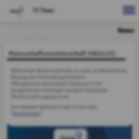
TC Thaur
News
Mannschaftsmeisterschaft KW24/25
Während der Meisterschaft (bis ca. erste Juli Woche) bleibt
Montags das Tenniscafe geschlossen!
Öffnungszeiten Dienstag bis Freitag ab 17 Uhr
(ausgenommen Feiertage) und wenn Heimspiele
Meisterschaft angesetzt sind.
Den aktuellen Spielplan findet ihr hier unter
"
Begegnungen"